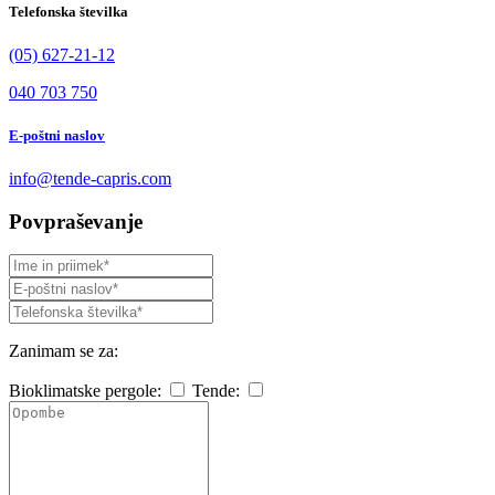
Telefonska številka
(05) 627-21-12
040 703 750
E-poštni naslov
info@tende-capris.com
Povpraševanje
Zanimam se za:
Bioklimatske pergole:
Tende: