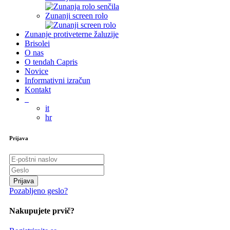
Zunanji screen rolo
Zunanje protiveterne žaluzije
Brisolei
O nas
O tendah Capris
Novice
Informativni izračun
Kontakt
it
hr
Prijava
Prijava
Pozabljeno geslo?
Nakupujete prvič?