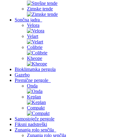
Zimske tende
Sončna jadra
Velora
Velart
Colibrie
Kheope
Bioklimatska pergola
Gazebo
Premične pergole
Onda
Keplan
Compakt
Samostoječe pergole
Fiksni nadstreški
Zunanja rolo senčila
Zunanja rolo senčila