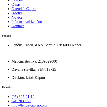
Domov
O nas
O tendah Capris
Izdelki
Novice
Informativni izračun
Kontakt
Podatki
Senčila Capris, d.o.o. Sermin 73b 6000 Koper
Matična številka: 2139529000
Davčna številka: SI34719725
Direktor: Iztok Kapun
Kontakt
(05) 627-21-12
040 703 750
info@tende-capris.com