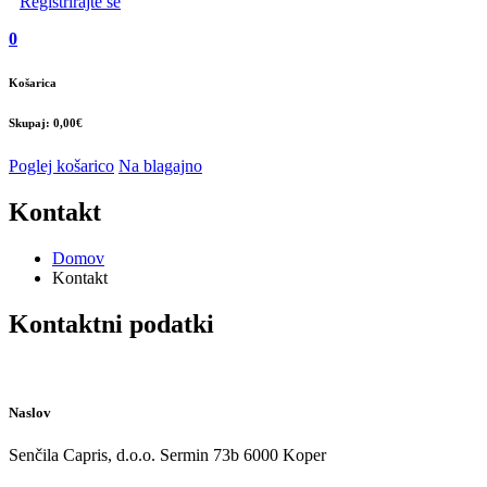
Registrirajte se
0
Košarica
Skupaj: 0,00€
Poglej košarico
Na blagajno
Kontakt
Domov
Kontakt
Kontaktni podatki
Naslov
Senčila Capris, d.o.o. Sermin 73b 6000 Koper