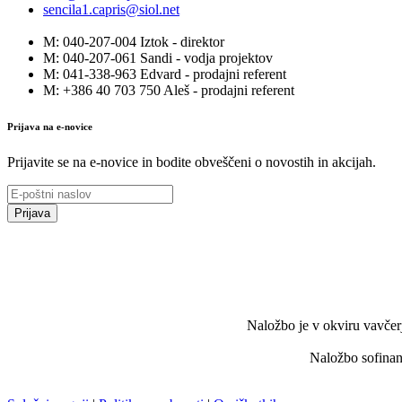
sencila1.capris@siol.net
M: 040-207-004 Iztok - direktor
M: 040-207-061 Sandi - vodja projektov
M: 041-338-963 Edvard - prodajni referent
M: +386 40 703 750 Aleš - prodajni referent
Prijava na e-novice
Prijavite se na e-novice in bodite obveščeni o novostih in akcijah.
Prijava
Naložbo je v okviru vavčerj
Naložbo sofinanc