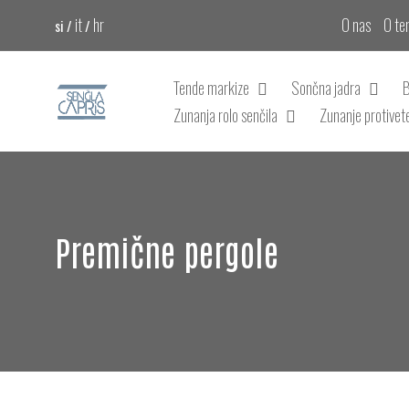
it
hr
O nas
O te
si /
/
Tende markize
Sončna jadra
B
Zunanja rolo senčila
Zunanje protivete
Premične pergole