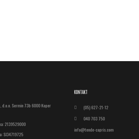
KONTAKT
s, d.o.o. Sermin 73b 6000 Koper
(05) 627-21-12
040 703 750
lka: 2139529000
info@tende-capris.com
ka: SI34719725