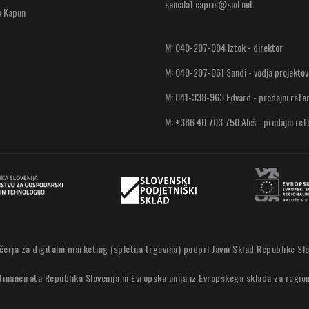
sencila1.capris@siol.net
k Kapun
M: 040-207-004 Iztok - direktor
M: 040-207-061 Sandi - vodja projektov
M: 041-338-963 Edvard - prodajni refe
M: +386 40 703 750 Aleš - prodajni ref
včerja za digitalni marketing (spletna trgovina) podprl Javni Sklad Republike Slo
inancirata Republika Slovenija in Evropska unija iz Evropskega sklada za region