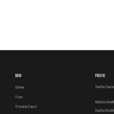
MENI
PODATKI
Senčila Capri
Domov
O nas
Matična števi
O tendah Capris
Davčna števil