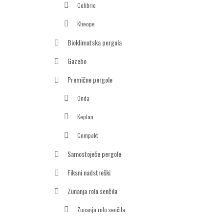
Colibrie
Kheope
Bioklimatska pergola
Gazebo
Premične pergole
Onda
Keplan
Compakt
Samostoječe pergole
Fiksni nadstreški
Zunanja rolo senčila
Zunanja rolo senčila