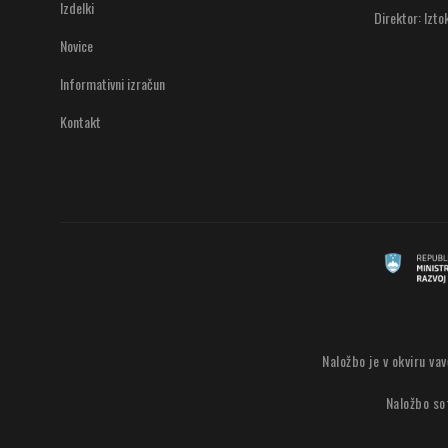
Izdelki
Direktor: Izto
Novice
Informativni izračun
Kontakt
Naložbo je v okviru va
Naložbo sof