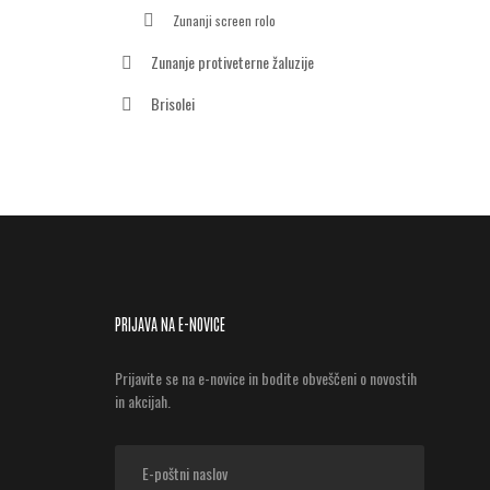
Zunanji screen rolo
Zunanje protiveterne žaluzije
Brisolei
PRIJAVA NA E-NOVICE
Prijavite se na e-novice in bodite obveščeni o novostih
in akcijah.