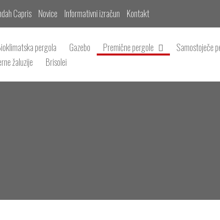
ndah Capris
Novice
Informativni izračun
Kontakt
ioklimatska pergola
Gazebo
Premične pergole
Samostoječe p
rne žaluzije
Brisolei