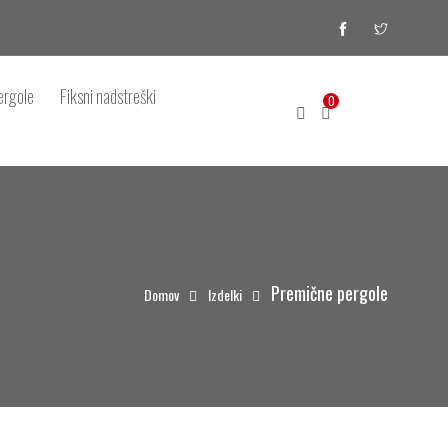
ergole
Fiksni nadstreški
0
Premične pergole
Domov
Izdelki