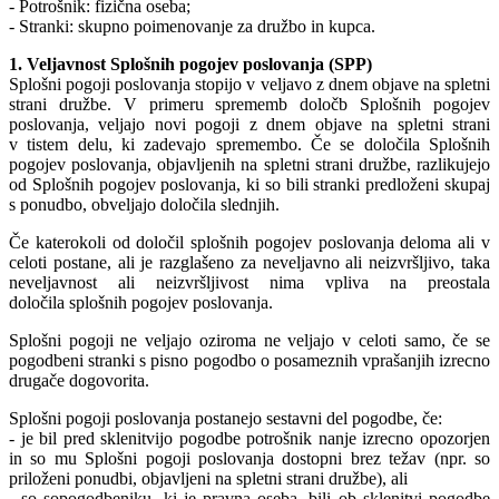
- Potrošnik: fizična oseba;
- Stranki: skupno poimenovanje za družbo in kupca.
1. Veljavnost Splošnih pogojev poslovanja (SPP)
Splošni pogoji poslovanja stopijo v veljavo z dnem objave na spletni
strani družbe. V primeru sprememb določb Splošnih pogojev
poslovanja, veljajo novi pogoji z dnem objave na spletni strani
v tistem delu, ki zadevajo spremembo. Če se določila Splošnih
pogojev poslovanja, objavljenih na spletni strani družbe, razlikujejo
od Splošnih pogojev poslovanja, ki so bili stranki predloženi skupaj
s ponudbo, obveljajo določila slednjih.
Če katerokoli od določil splošnih pogojev poslovanja deloma ali v
celoti postane, ali je razglašeno za neveljavno ali neizvršljivo, taka
neveljavnost ali neizvršljivost nima vpliva na preostala
določila splošnih pogojev poslovanja.
Splošni pogoji ne veljajo oziroma ne veljajo v celoti samo, če se
pogodbeni stranki s pisno pogodbo o posameznih vprašanjih izrecno
drugače dogovorita.
Splošni pogoji poslovanja postanejo sestavni del pogodbe, če:
- je bil pred sklenitvijo pogodbe potrošnik nanje izrecno opozorjen
in so mu Splošni pogoji poslovanja dostopni brez težav (npr. so
priloženi ponudbi, objavljeni na spletni strani družbe), ali
- so sopogodbeniku, ki je pravna oseba, bili ob sklenitvi pogodbe