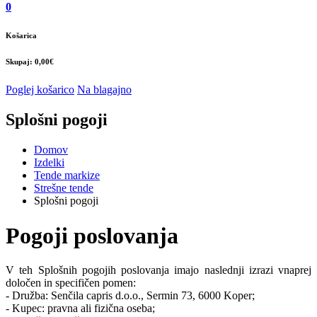
0
Košarica
Skupaj: 0,00€
Poglej košarico
Na blagajno
Splošni pogoji
Domov
Izdelki
Tende markize
Strešne tende
Splošni pogoji
Pogoji poslovanja
V teh Splošnih pogojih poslovanja imajo naslednji izrazi vnaprej
določen in specifičen pomen:
- Družba: Senčila capris d.o.o., Sermin 73, 6000 Koper;
- Kupec: pravna ali fizična oseba;