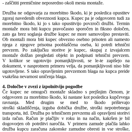
- zaščititi premičnine neposredno okoli mesta montaže.
Družba ne odgovarja za morebitno škodo, ki je posledica opustitev
zgoraj navedenih obveznosti kupca. Kupec pa je odgovoren tudi za
morebitno škodo, ki jo s tako opustitvijo povzroči družbi. Termin
montaže mora biti kupcu pravočasno sporočen in fiksno določen,
zato ga brez soglasja družbe kupec ne more samovoljno prestaviti.
Ob montaži mora biti kupec obvezno osebno prisoten ali namesto
njega z njegove prisotna pooblaščena oseba, ki potrdi tehnični
prevzem. Po zaključku storitve je kupec, skupaj z izvajalcem
montaže dolžan pregledati objekt in podpisati tehnični prevzem.
V kolikor se ugotovijo pomanjkljivosti, se le-te zapišejo na
dokument, v nasprotnem primeru velja, da pomanjkljivosti niso bile
ugotovljene. S tako opravljenim prevzemom blaga na kupca preide
vsakršna nevarnost uničenja blaga.
4. Določbe v zvezi z izpolnitvijo pogodbe
Če kupec ne omogoči montaže skladno s prejšnjim členom, je
odgovoren za morebitno škodo, ki nastane kot posledica kupčevega
ravnanja. Med drugim se med to škodo prištevajo
stroški skladiščenja, izguba dobička družbe, stroški nepotrebnega
transporta, itd. Družba po tehničnem prevzemu ali opravljeni storitvi
izda račun. Račun je plačljiv v roku in na način, kakršen je bil
dogovorjen ob potrditvi naročila. V primeru zamude plačila lahko
družba kupcu zaračuna zakonske zamudne obresti in vse stroške,