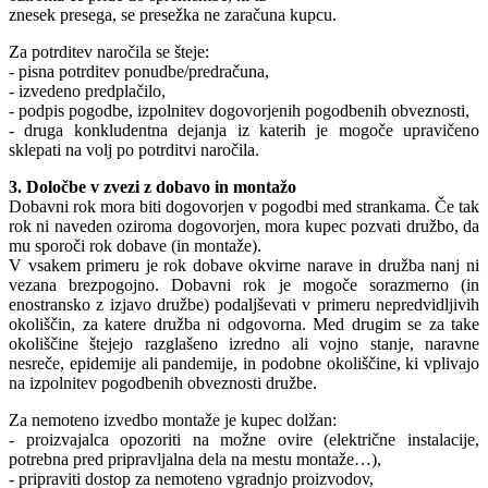
znesek presega, se presežka ne zaračuna kupcu.
Za potrditev naročila se šteje:
- pisna potrditev ponudbe/predračuna,
- izvedeno predplačilo,
- podpis pogodbe, izpolnitev dogovorjenih pogodbenih obveznosti,
- druga konkludentna dejanja iz katerih je mogoče upravičeno
sklepati na volj po potrditvi naročila.
3. Določbe v zvezi z dobavo in montažo
Dobavni rok mora biti dogovorjen v pogodbi med strankama. Če tak
rok ni naveden oziroma dogovorjen, mora kupec pozvati družbo, da
mu sporoči rok dobave (in montaže).
V vsakem primeru je rok dobave okvirne narave in družba nanj ni
vezana brezpogojno. Dobavni rok je mogoče sorazmerno (in
enostransko z izjavo družbe) podaljševati v primeru nepredvidljivih
okoliščin, za katere družba ni odgovorna. Med drugim se za take
okoliščine štejejo razglašeno izredno ali vojno stanje, naravne
nesreče, epidemije ali pandemije, in podobne okoliščine, ki vplivajo
na izpolnitev pogodbenih obveznosti družbe.
Za nemoteno izvedbo montaže je kupec dolžan:
- proizvajalca opozoriti na možne ovire (električne instalacije,
potrebna pred pripravljalna dela na mestu montaže…),
- pripraviti dostop za nemoteno vgradnjo proizvodov,