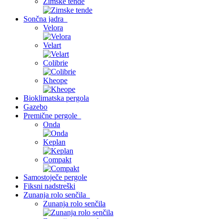
Zimske tende
Sončna jadra
Velora
Velart
Colibrie
Kheope
Bioklimatska pergola
Gazebo
Premične pergole
Onda
Keplan
Compakt
Samostoječe pergole
Fiksni nadstreški
Zunanja rolo senčila
Zunanja rolo senčila