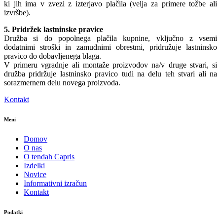
ki jih ima v zvezi z izterjavo plačila (velja za primere tožbe ali
izvršbe).
5. Pridržek lastninske pravice
Družba si do popolnega plačila kupnine, vključno z vsemi
dodatnimi stroški in zamudnimi obrestmi, pridružuje lastninsko
pravico do dobavljenega blaga.
V primeru vgradnje ali montaže proizvodov na/v druge stvari, si
družba pridržuje lastninsko pravico tudi na delu teh stvari ali na
sorazmernem delu novega proizvoda.
Kontakt
Meni
Domov
O nas
O tendah Capris
Izdelki
Novice
Informativni izračun
Kontakt
Podatki