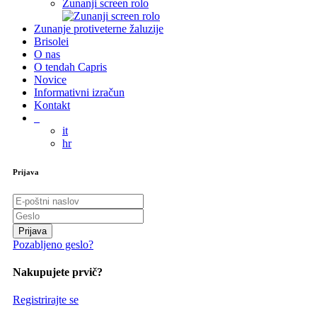
Zunanji screen rolo
Zunanje protiveterne žaluzije
Brisolei
O nas
O tendah Capris
Novice
Informativni izračun
Kontakt
it
hr
Prijava
Prijava
Pozabljeno geslo?
Nakupujete prvič?
Registrirajte se