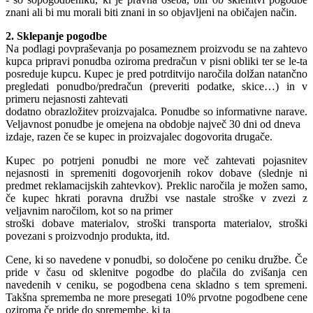
znani ali bi mu morali biti znani in so objavljeni na običajen način.
2. Sklepanje pogodbe
Na podlagi povpraševanja po posameznem proizvodu se na zahtevo
kupca pripravi ponudba oziroma predračun v pisni obliki ter se le-ta
posreduje kupcu. Kupec je pred potrditvijo naročila dolžan natančno
pregledati ponudbo/predračun (preveriti podatke, skice…) in v
primeru nejasnosti zahtevati
dodatno obrazložitev proizvajalca. Ponudbe so informativne narave.
Veljavnost ponudbe je omejena na obdobje največ 30 dni od dneva
izdaje, razen če se kupec in proizvajalec dogovorita drugače.
Kupec po potrjeni ponudbi ne more več zahtevati pojasnitev
nejasnosti in spremeniti dogovorjenih rokov dobave (slednje ni
predmet reklamacijskih zahtevkov). Preklic naročila je možen samo,
če kupec hkrati poravna družbi vse nastale stroške v zvezi z
veljavnim naročilom, kot so na primer
stroški dobave materialov, stroški transporta materialov, stroški
povezani s proizvodnjo produkta, itd.
Cene, ki so navedene v ponudbi, so določene po ceniku družbe. Če
pride v času od sklenitve pogodbe do plačila do zvišanja cen
navedenih v ceniku, se pogodbena cena skladno s tem spremeni.
Takšna sprememba ne more presegati 10% prvotne pogodbene cene
oziroma če pride do spremembe, ki ta