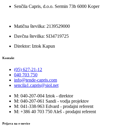
Senčila Capris, d.o.o. Sermin 73b 6000 Koper
Matična številka: 2139529000
Davčna številka: SI34719725
Direktor: Iztok Kapun
Kontakt
(05) 627-21-12
040 703 750
info@tende-capris.com
sencila1.capris@siol.net
M: 040-207-004 Iztok - direktor
M: 040-207-061 Sandi - vodja projektov
M: 041-338-963 Edvard - prodajni referent
M: +386 40 703 750 Aleš - prodajni referent
Prijava na e-novice