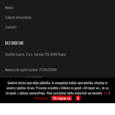
Novità
Calcolo informativo
Contatti
DATI SOCIETARI
Senčila Capris, d.o.o. Sermin 73b 6000 Koper
Numero di registrazione: 2139529000
Codice fiscale: SI34719725
Spletno mesto uporablja piškotke, ki omogočajo boljšo uporabniško izkušnjo in
Direttore: Iztok Kapun
analizo spletne strani. Prosimo označite s klikom na gumb »Strinjam se«, če se
strinjate z njihovo namestitvijo. Vaše nastavitve lahko kadarkoli spremenite.
Več
|
Nastavitve
Strinjam se
X
CONTATTO
(05) 627-21-12